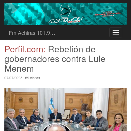
Fm Achiras 101.9…
Toggle
navigati
Perfil.com:
Rebelión de
gobernadores contra Lule
Menem
07/07/2025 | 89 visitas