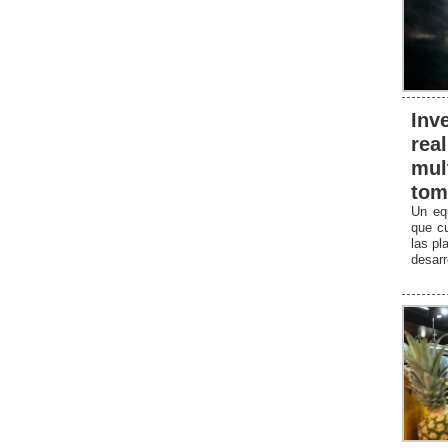
Inv
rea
mul
tom
Un equ
que cu
las pl
desarr