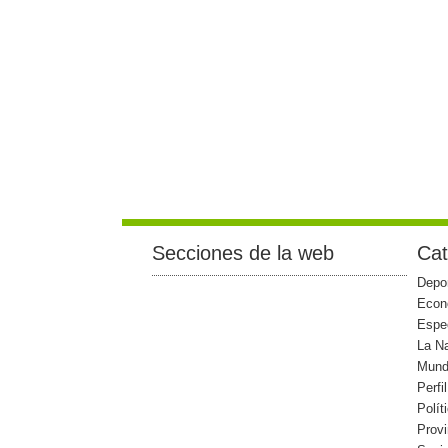
Secciones de la web
Cat
Depo
Econ
Espe
La N
Mun
Perfi
Polít
Provi