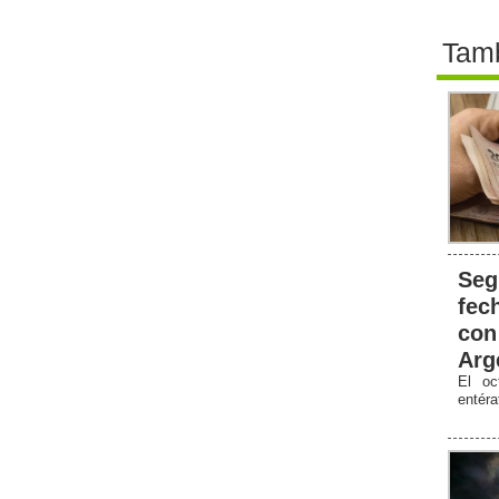
Tamb
Seg
fec
con
Arg
El oc
entér