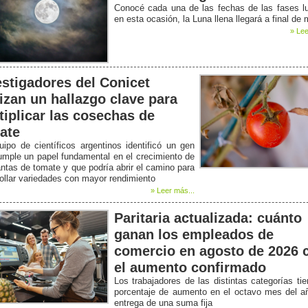
Conocé cada una de las fechas de las fases l
en esta ocasión, la Luna llena llegará a final de
» Lee
estigadores del Conicet
lizan un hallazgo clave para
tiplicar las cosechas de
ate
ipo de científicos argentinos identificó un gen
mple un papel fundamental en el crecimiento de
antas de tomate y que podría abrir el camino para
ollar variedades con mayor rendimiento
» Leer más...
Paritaria actualizada: cuánto
ganan los empleados de
comercio en agosto de 2026 
el aumento confirmado
Los trabajadores de las distintas categorías ti
porcentaje de aumento en el octavo mes del a
entrega de una suma fija