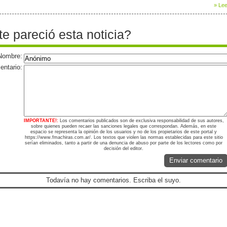
» Lee
te pareció esta noticia?
Nombre:
ntario:
IMPORTANTE!:
Los comentarios publicados son de exclusiva responsabilidad de sus autores,
sobre quienes pueden recaer las sanciones legales que correspondan. Además, en este
espacio se representa la opinión de los usuarios y no de los propietarios de este portal y
https://www.fmachiras.com.ar/. Los textos que violen las normas establecidas para este sitio
serían eliminados, tanto a partir de una denuncia de abuso por parte de los lectores como por
decisión del editor.
Enviar comentario
Todavía no hay comentarios. Escriba el suyo.