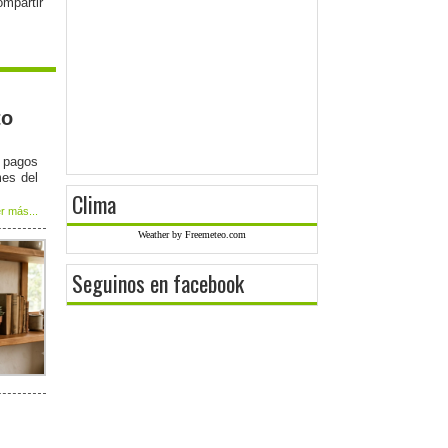
to
e pagos
mes del
Clima
r más...
Weather by Freemeteo.com
Seguinos en facebook