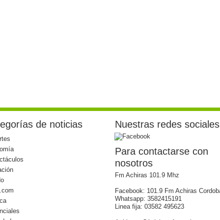
egorías de noticias
Nuestras redes sociales
rtes
omía
Para contactarse con
ctáculos
nosotros
ación
Fm Achiras 101.9 Mhz
do
l.com
Facebook: 101.9 Fm Achiras Cordob
Whatsapp: 3582415191
ica
Linea fija: 03582 495623
nciales