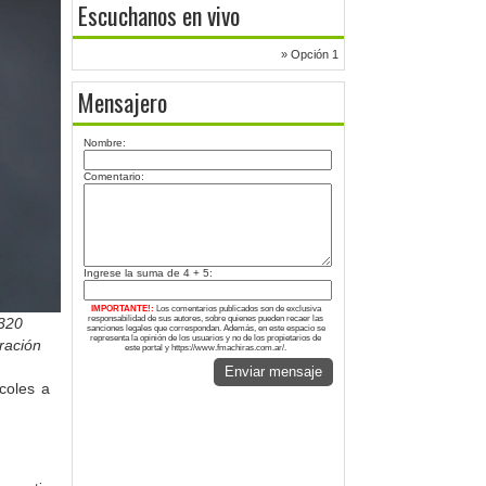
Escuchanos en vivo
» Opción 1
Mensajero
Nombre:
Comentario:
Ingrese la suma de 4 + 5:
IMPORTANTE!:
Los comentarios publicados son de exclusiva
responsabilidad de sus autores, sobre quienes pueden recaer las
1320
sanciones legales que correspondan. Además, en este espacio se
representa la opinión de los usuarios y no de los propietarios de
eración
este portal y https://www.fmachiras.com.ar/.
Enviar mensaje
rcoles a