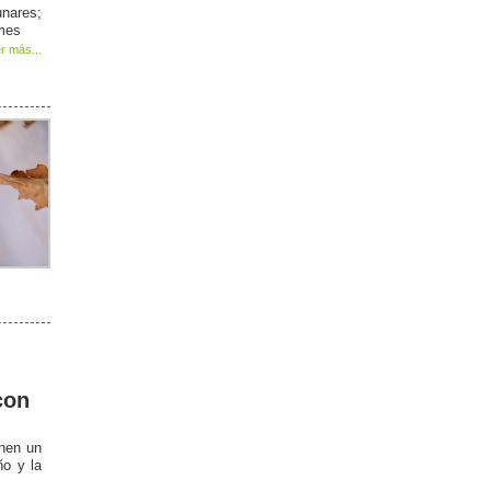
unares;
 mes
r más...
con
enen un
ño y la