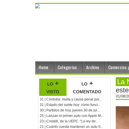
Home
Categorías
Archivo
Comercios y
La 
lo +
lo +
este
visto
comentado
01/08/
31 | Córdoba: multa y causa penal por...
31 | Estado del subte hoy: cómo funci...
30 | Partidos de hoy, jueves 30 de jul...
25 | Lanzan el primer auto con Apple M...
23 | Cristalli, de la UEPC: "La ley de...
21 | Cuánto cuesta mantener un auto 0...