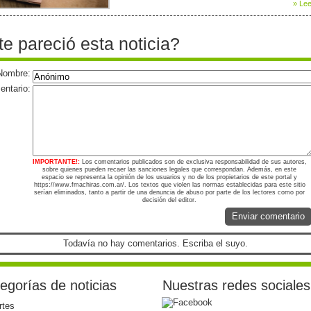
» Lee
te pareció esta noticia?
Nombre:
ntario:
IMPORTANTE!:
Los comentarios publicados son de exclusiva responsabilidad de sus autores,
sobre quienes pueden recaer las sanciones legales que correspondan. Además, en este
espacio se representa la opinión de los usuarios y no de los propietarios de este portal y
https://www.fmachiras.com.ar/. Los textos que violen las normas establecidas para este sitio
serían eliminados, tanto a partir de una denuncia de abuso por parte de los lectores como por
decisión del editor.
Enviar comentario
Todavía no hay comentarios. Escriba el suyo.
egorías de noticias
Nuestras redes sociales
rtes