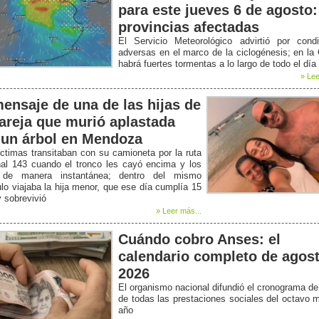
para este jueves 6 de agosto:
provincias afectadas
El Servicio Meteorológico advirtió por condi
adversas en el marco de la ciclogénesis; en la
habrá fuertes tormentas a lo largo de todo el día
» Lee
mensaje de una de las hijas de
pareja que murió aplastada
 un árbol en Mendoza
ctimas transitaban con su camioneta por la ruta
nal 143 cuando el tronco les cayó encima y los
de manera instantánea; dentro del mismo
lo viajaba la hija menor, que ese día cumplía 15
 sobrevivió
» Leer más...
Cuándo cobro Anses: el
calendario completo de agos
2026
El organismo nacional difundió el cronograma d
de todas las prestaciones sociales del octavo 
año