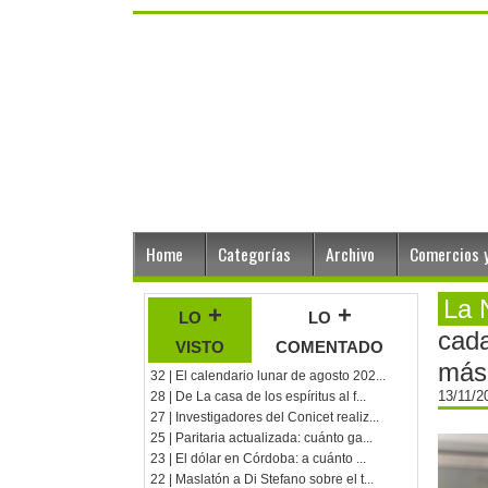
Home
Categorías
Archivo
Comercios y
La 
lo +
lo +
cada
visto
comentado
más 
32 | El calendario lunar de agosto 202...
13/11/
28 | De La casa de los espíritus al f...
27 | Investigadores del Conicet realiz...
25 | Paritaria actualizada: cuánto ga...
23 | El dólar en Córdoba: a cuánto ...
22 | Maslatón a Di Stefano sobre el t...