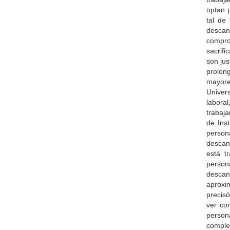
optan 
tal de
desca
compro
sacrifi
son jus
prolon
mayores
Univer
labora
trabaj
de Ins
person
descans
está t
person
descan
aproxi
precisó
ver co
perso
comple