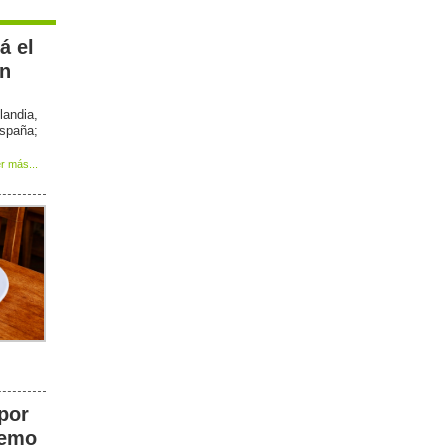
á el
en
landia,
spaña;
r más...
 por
remo