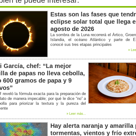
Estas son las fases que tendr
eclipse solar total que llega 
agosto de 2026
La sombra de la Luna recorrerá el Ártico, Groen
Islandia, el océano Atlántico y parte de E
conocé sus tres etapas principales
» Lee
i García, chef: “La mejor
illa de papas no lleva cebolla,
o 600 gramos de papa y 9
vos”
f reveló la fórmula exacta para la preparación de
lato de manera impecable; por qué le dice “no” a
olla para priorizar la textura y la pureza del
iente
» Leer más...
Hay alerta naranja y amarilla
tormentas, vientos y frío ext