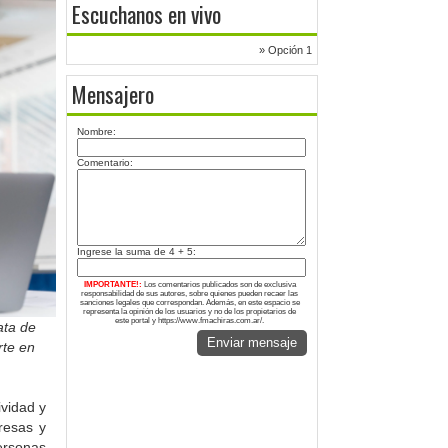
Escuchanos en vivo
» Opción 1
Mensajero
Nombre:
Comentario:
Ingrese la suma de 4 + 5:
IMPORTANTE!:
Los comentarios publicados son de exclusiva
responsabilidad de sus autores, sobre quienes pueden recaer las
sanciones legales que correspondan. Además, en este espacio se
representa la opinión de los usuarios y no de los propietarios de
este portal y https://www.fmachiras.com.ar/.
ata de
Enviar mensaje
rte en
ividad y
resas y
ersonas