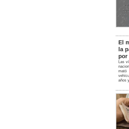
El 
la 
por
Las ví
nacio
mató 
vehícu
años y