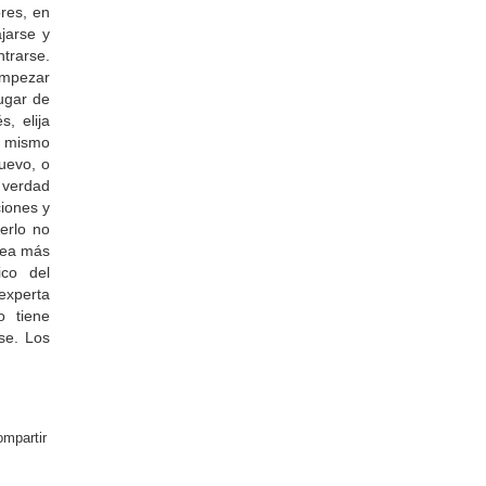
ores, en
jarse y
trarse.
empezar
lugar de
, elija
l mismo
uevo, o
a verdad
iones y
erlo no
 sea más
ico del
experta
o tiene
se. Los