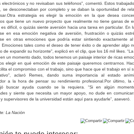
 electrónicos y no revisaban sus teléfonos", comentó. Estos trabajad
, se desconectaban por completo y se daban la oportunidad de rela
sar.Otra estrategia es elegir la emoción en la que desea concen
os que tiene un nuevo proyecto que realmente no tiene ganas de 
es difícil, o quizás siente aversión hacia una tarea en particular. En 
rse en esa emoción negativa de aversión, frustración o quizás estrés
rse en otras emociones que podría estar sintiendo exactamente a
. Emociones tales como el deseo de tener éxito o de aprender algo n
o de expandir su horizonte", explicó en el clip, que los 16 mil likes. “L
 en un momento dado, todos tenemos un paisaje interior de ricas emoc
s elegir en qué emoción de este paisaje queremos centrarnos. Hac
cilita el compromiso con el trabajo, sino que hace que el trabajo en sí
icativo", aclaró Remes, dando suma importancia al estado aním
ador a la hora de pensar su rendimiento profesional.Por último, la 
jó buscar ayuda cuando se la requiera. “Si en algún moment
ltades y siente que necesita un mayor apoyo, no dude en comunicar
 y supervisores de la universidad están aquí para ayudarle”, aseveró.
te: La Nación
ién te puede interesar: