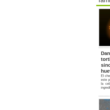
Dan
tort
sin
hue
El che
este p
la ceb
ingred