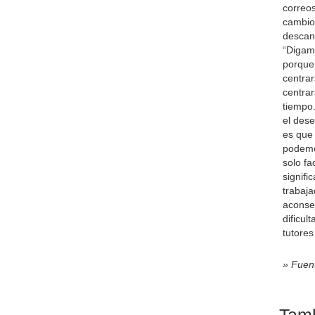
correos
cambio
descan
“Digam
porque 
centra
centra
tiempo
el dese
es que
podemo
solo fa
signif
trabaj
aconse
dificu
tutores
» Fuen
Tamb