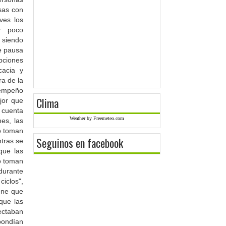
sas con
ves los
r poco
 siendo
de pausa
upciones
cacia y
ra de la
sempeño
Clima
jor que
 cuenta
Weather by Freemeteo.com
es, las
o toman
Seguinos en facebook
ntras se
que las
o toman
durante
iclos",
iene que
que las
ctaban
pondían