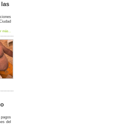
 las
ciones
 Ciudad
r más...
to
e pagos
mes del