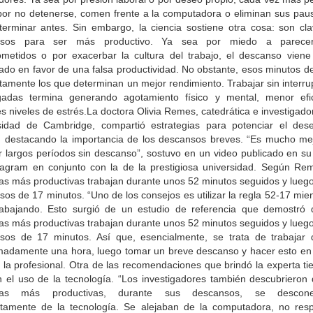
por no detenerse, comen frente a la computadora o eliminan sus pau
 terminar antes. Sin embargo, la ciencia sostiene otra cosa: son cla
nsos para ser más productivo. Ya sea por miedo a parece
metidos o por exacerbar la cultura del trabajo, el descanso viene
cado en favor de una falsa productividad. No obstante, esos minutos 
tamente los que determinan un mejor rendimiento. Trabajar sin interr
gadas termina generando agotamiento físico y mental, menor efi
 niveles de estrés.La doctora Olivia Remes, catedrática e investigado
sidad de Cambridge, compartió estrategias para potenciar el de
l, destacando la importancia de los descansos breves. “Es mucho me
ar largos períodos sin descanso”, sostuvo en un video publicado en su
tagram en conjunto con la de la prestigiosa universidad. Según Rem
as más productivas trabajan durante unos 52 minutos seguidos y lueg
os de 17 minutos. “Uno de los consejos es utilizar la regla 52-17 mie
rabajando. Esto surgió de un estudio de referencia que demostró 
as más productivas trabajan durante unos 52 minutos seguidos y lueg
sos de 17 minutos. Así que, esencialmente, se trata de trabajar 
madamente una hora, luego tomar un breve descanso y hacer esto en c
 la profesional. Otra de las recomendaciones que brindó la experta t
n el uso de la tecnología. “Los investigadores también descubrieron 
nas más productivas, durante sus descansos, se descone
tamente de la tecnología. Se alejaban de la computadora, no res