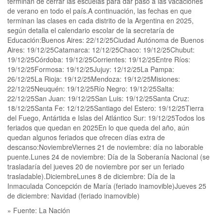
terminan de cerrar las escuelas para dar paso a las vacaciones
de verano en todo el país.A continuación, las fechas en que
terminan las clases en cada distrito de la Argentina en 2025,
según detalla el calendario escolar de la secretaría de
Educación:Buenos Aires: 22/12/25Ciudad Autónoma de Buenos
Aires: 19/12/25Catamarca: 12/12/25Chaco: 19/12/25Chubut:
19/12/25Córdoba: 19/12/25Corrientes: 19/12/25Entre Ríos:
19/12/25Formosa: 19/12/25Jujuy: 12/12/25La Pampa:
26/12/25La Rioja: 19/12/25Mendoza: 19/12/25Misiones:
22/12/25Neuquén: 19/12/25Río Negro: 19/12/25Salta:
22/12/25San Juan: 19/12/25San Luis: 19/12/25Santa Cruz:
18/12/25Santa Fe: 12/12/25Santiago del Estero: 19/12/25Tierra
del Fuego, Antártida e Islas del Atlántico Sur: 19/12/25Todos los
feriados que quedan en 2025En lo que queda del año, aún
quedan algunos feriados que ofrecen días extra de
descanso:NoviembreViernes 21 de noviembre: día no laborable
puente.Lunes 24 de noviembre: Día de la Soberanía Nacional (se
trasladaría del jueves 20 de noviembre por ser un feriado
trasladable).DiciembreLunes 8 de diciembre: Día de la
Inmaculada Concepción de María (feriado inamovible)Jueves 25
de diciembre: Navidad (feriado inamovible)
» Fuente: La Nación