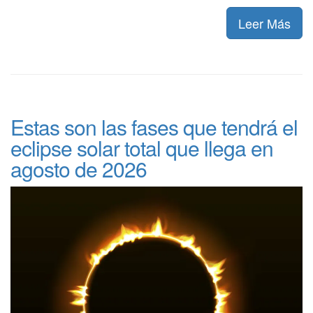
Leer Más
Estas son las fases que tendrá el
eclipse solar total que llega en
agosto de 2026