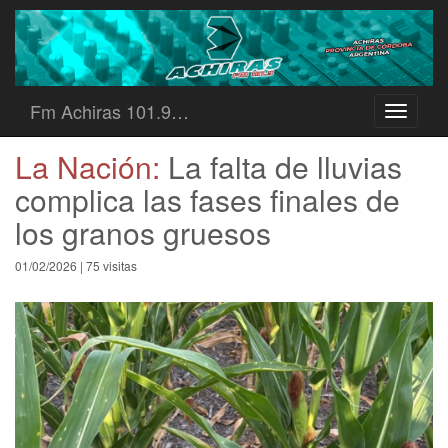
Fm Achiras 101.9…
Toggle
navigati
La Nación:
La falta de lluvias
complica las fases finales de
los granos gruesos
01/02/2026 | 75 visitas