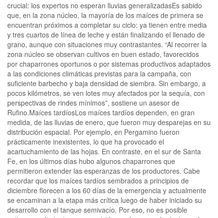
crucial: los expertos no esperan lluvias generalizadasEs sabido
que, en la zona núcleo, la mayoría de los maíces de primera se
encuentran próximos a completar su ciclo: ya tienen entre media
y tres cuartos de línea de leche y están finalizando el llenado de
grano, aunque con situaciones muy contrastantes. “Al recorrer la
zona núcleo se observan cultivos en buen estado, favorecidos
por chaparrones oportunos o por sistemas productivos adaptados
a las condiciones climáticas previstas para la campaña, con
suficiente barbecho y baja densidad de siembra. Sin embargo, a
pocos kilómetros, se ven lotes muy afectados por la sequía, con
perspectivas de rindes mínimos”, sostiene un asesor de
Rufino.Maíces tardíosLos maíces tardíos dependen, en gran
medida, de las lluvias de enero, que fueron muy desparejas en su
distribución espacial. Por ejemplo, en Pergamino fueron
prácticamente inexistentes, lo que ha provocado el
acartuchamiento de las hojas. En contraste, en el sur de Santa
Fe, en los últimos días hubo algunos chaparrones que
permitieron extender las esperanzas de los productores. Cabe
recordar que los maíces tardíos sembrados a principios de
diciembre florecen a los 60 días de la emergencia y actualmente
se encaminan a la etapa más crítica luego de haber iniciado su
desarrollo con el tanque semivacío. Por eso, no es posible