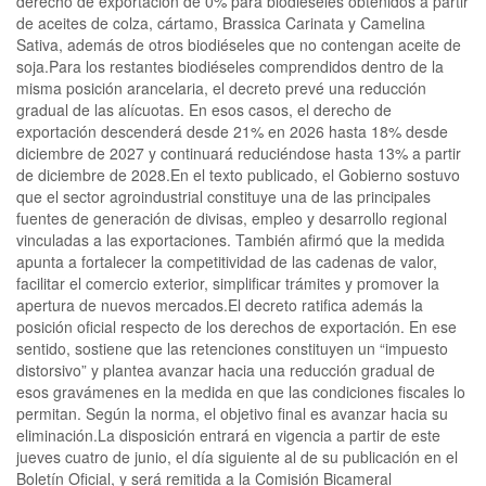
derecho de exportación de 0% para biodiéseles obtenidos a partir
de aceites de colza, cártamo, Brassica Carinata y Camelina
Sativa, además de otros biodiéseles que no contengan aceite de
soja.Para los restantes biodiéseles comprendidos dentro de la
misma posición arancelaria, el decreto prevé una reducción
gradual de las alícuotas. En esos casos, el derecho de
exportación descenderá desde 21% en 2026 hasta 18% desde
diciembre de 2027 y continuará reduciéndose hasta 13% a partir
de diciembre de 2028.En el texto publicado, el Gobierno sostuvo
que el sector agroindustrial constituye una de las principales
fuentes de generación de divisas, empleo y desarrollo regional
vinculadas a las exportaciones. También afirmó que la medida
apunta a fortalecer la competitividad de las cadenas de valor,
facilitar el comercio exterior, simplificar trámites y promover la
apertura de nuevos mercados.El decreto ratifica además la
posición oficial respecto de los derechos de exportación. En ese
sentido, sostiene que las retenciones constituyen un “impuesto
distorsivo” y plantea avanzar hacia una reducción gradual de
esos gravámenes en la medida en que las condiciones fiscales lo
permitan. Según la norma, el objetivo final es avanzar hacia su
eliminación.La disposición entrará en vigencia a partir de este
jueves cuatro de junio, el día siguiente al de su publicación en el
Boletín Oficial, y será remitida a la Comisión Bicameral