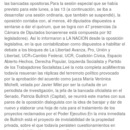
las bancadas opositoras.Para la sesión especial que se había
previsto para este lunes, a las 13 (a continuación, se iba a
desarrollar una sesión ordinaria, que también se suspendió), la
oposición contaba con, al menos, 49 diputados dispuestos a
sentarse a dar el quórum, que se logra con 47 presencias (la
Cámara de Diputados bonaerense está compuesta por 92
legisladores). Así lo informaron a LA NACION desde la oposición
legislativa, en la que contabilizaban como dispuestos a habilitar el
debate a los bloques de La Libertad Avanza, Pro, Unión y
Libertad, UCR+Cambio Federal, UCR, Coalición Cívica, Espacio
Abierto-Hechos, Derecha Popular, Izquierda Socialista y Partido
de los Trabajadores Socialistas.Leé la nota completa acáMientras
todavía resuenan las réplicas del terremoto político provocado
por la aprobación del acuerdo como jueza María Verónica
Michelli, vetada por Javier Milei por ser la cuñada de un
periodista de investigación, la jefa de la bancada oficialista en el
Senado, Patricia Bullrich (Capital), se reunirá este martes con sus
pares de la oposición dialoguista con la idea de barajar y dar de
nuevo y elaborar una hoja de ruta para el tratamiento de los
proyectos reclamados por el Poder Ejecutivo.En la mira inmediata
de Bullrich está el proyecto de inviolabilidad de la propiedad
privada, sobre el que todavía persisten cuestionamientos en