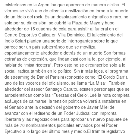
misteriosos en la Argentina que aparecen de manera cíclica. El
viernes se vivió uno de ellos: la movilización en torno a la muerte
de un ídolo del rock. Es un desplazamiento enigmático y raro, no
solo por su dimensión: se cubrió la Plaza de Mayo y hubo
alrededor de 15 cuadras de cola para asistir al funeral en el
Centro Deportivo Gatica en Villa Dominico. El fallecimiento del
Indio Solari plantea una serie de interrogantes sobre lo que
parece ser un país subterráneo que se moviliza
espontáneamente alrededor o detrás de un muerto.Son formas
extrañas de expresión, que lindan casi con la fe, por ejemplo, al
hablar de “misa ricotera”. Pero esto no se circunscribe solo a lo
social, radica también en lo político. Sin ir más lejos, el programa
de streaming de Daniel Parisini (conocido como “El Gordo Dan”),
uno de los voceros del oficialismo, se llama “La Misa”. También,
alrededor del asesor Santiago Caputo, existen personajes que se
autoidentifican como las “Fuerzas del Cielo”.Leé la nota completa
acáLejos de calmarse, la tensión política volverá a instalarse en
el Senado ante la decisión del gobierno de Javier Milei de
avanzar con el rediseño de un Poder Judicial con impronta
libertaria y las negociaciones para aprobar un nuevo paquete de
más de 70 nombramientos judiciales enviados por el Poder
Ejecutivo a lo largo del último mes y medio.El trámite legislativo