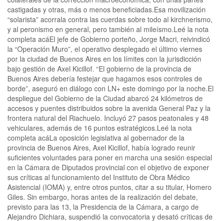
castigadas y otras, más o menos beneficiadas.Esa movilización
“solarista” acorrala contra las cuerdas sobre todo al kirchnerismo,
y al peronismo en general, pero también al mileísmo.Leé la nota
completa acáEl jefe de Gobierno porteño, Jorge Macri, reivindicó
la “Operación Muro”, el operativo desplegado el último viernes
por la ciudad de Buenos Aires en los límites con la jurisdicción
bajo gestión de Axel Kicillof. “El gobierno de la provincia de
Buenos Aires debería festejar que hagamos esos controles de
borde”, aseguró en diálogo con LN+ este domingo por la noche.El
despliegue del Gobierno de la Ciudad abarcó 24 kilómetros de
accesos y puentes distribuidos sobre la avenida General Paz y la
frontera natural del Riachuelo. Incluyó 27 pasos peatonales y 48
vehiculares, además de 16 puntos estratégicos.Leé la nota
completa acáLa oposición legislativa al gobernador de la
provincia de Buenos Aires, Axel Kicillof, había logrado reunir
suficientes voluntades para poner en marcha una sesión especial
en la Cámara de Diputados provincial con el objetivo de exponer
sus críticas al funcionamiento del Instituto de Obra Médico
Asistencial (IOMA) y, entre otros puntos, citar a su titular, Homero
Giles. Sin embargo, horas antes de la realización del debate,
previsto para las 13, la Presidencia de la Cámara, a cargo de
Alejandro Dichiara, suspendió la convocatoria y desató críticas de