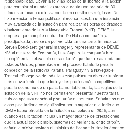
responsabilidad. Llevar la fe y las ideas de la libertad a la acción
para cambiar el mundo”, expresó durante una oratoria de 30
minutos enfocada exclusivamente en cuestiones religiosas. No
hizo mención a temas políticos ni económicos.En una instancia
muy avanzada de la licitación para realizar las obras de dragado
y balizamiento de la Vía Navegable Troncal (VNT), DEME, la
empresa que compite contra Jan De Nul (la compañía ya
preadjudicada), no se da por vencida.En una carta firmada por
Steven Bouckaert, general manager y representante de DEME
NV, al ministro de Economía, Luis Caputo, la compañía hizo
hincapié en la “relevancia de su oferta”, que fue “respaldada por
Estados Unidos, presentada en el proceso licitatorio para la
concesión de la Hidrovía Paraná–Paraguay / Vía Navegable
Troncal".“El objetivo de toda licitación pública es obtener la oferta
más conveniente, lo que incluye los precios más competitivos
para la economía de un país. Lamentablemente, las reglas de la
licitación de la VNT no nos permitieron presentar nuestra tarifa
más competitiva debido al piso tarifario impuesto. Señalamos que
dicho piso tarifario es significativamente superior a la tarifa que
DEME había ofrecido en la licitación cancelada en 2025, aun
cuando esa licitación incluía un mayor alcance de prestaciones
que la actual (por ejemplo, sistemas de vigilancia, entre otros)“,
señala la misiva enviada al ministro de Economía.Hay fenómenos