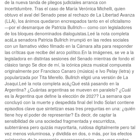
de la nueva tanda de pliegos judiciales arranca con
incertidumbre. Tras el caso de María Verónica Michelli, quien
obtuvo el aval del Senado pese al rechazo de La Libertad Avanza
(LLA), los ánimos quedaron encrespados tanto en el oficialismo
—por el desmarque de Patricia Bullrich— como con legisladores
de los bloques denominados dialoguistas.Leé la nota completa
acáLa senadora Patricia Bullrich irrumpió en las redes sociales
con un llamativo video filmado en la Cámara alta para responder
las críticas que recibe del arco político.En la imágenes, se ve a la
legisladora en distintas sesiones del Senado mientras de fondo el
clásico tango Se dice de mí, la icónica pieza musical compuesta
originalmente por Francisco Canaro (música) e Ivo Pelay (letra) y
popularizada por Tita Merello. Bullrich eligió una versión de La
Joaqui.Leé la nota completa acá¿Qué está pasando en la
Argentina? ¿Cuántas argentinas se mueven en paralelo? ¿Cuál
es la Argentina que define la elección de 2027? La semana que
concluyó con la muerte y despedida final del Indio Solari contiene
episodios clave que sintetizan esas tres preguntas en una: ¿quién
tiene hoy el poder de representar? Es decir, de captar la
sensibilidad de una sociedad fragmentada y escurridiza,
subterránea pero quizás mayoritaria, ruidosa digitalmente pero tal
vez menos voluminosa, y dividida en dos, o más, por los efectos
colaterales de la corrección macroeconómica, con unas partes